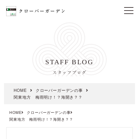
t
o
g
g
l
e
n
a
v
i
STAFF BLOG
g
a
t
スタッフブログ
i
o
n
HOME
クローバーガーデンの事
関東地方 梅雨明け！？海開き？？
HOME
クローバーガーデンの事
関東地方 梅雨明け！？海開き？？