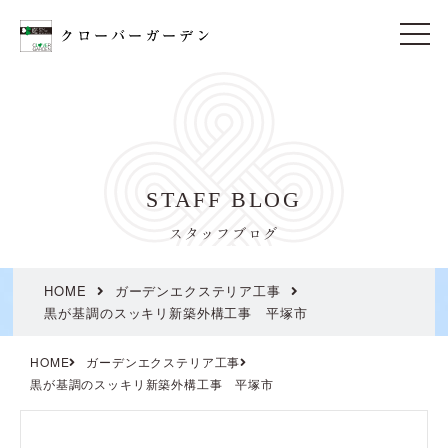
t
o
g
g
l
e
n
a
v
i
STAFF BLOG
g
a
t
スタッフブログ
i
o
n
HOME
ガーデンエクステリア工事
黒が基調のスッキリ新築外構工事 平塚市
HOME
ガーデンエクステリア工事
黒が基調のスッキリ新築外構工事 平塚市