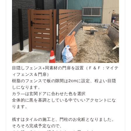
目隠しフェンス+同素材の門扉を設置（Ｆ＆Ｆ：マイテ
ィフェンス＆門扉）
樹脂のフェンスで板の隙間は2cmに設定、程よい目隠
しになります。
カラ―は玄関ドアに合わせた色を選択
全体的に黒を基調としている中でいいアクセントにな
ります。
残すはタイルの施工と、門柱のお化粧となりました。
そろそろ完成予定なので、