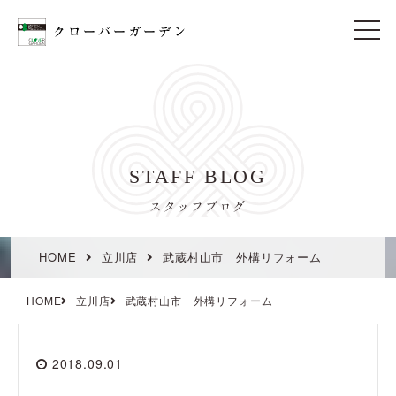
t
o
g
g
l
e
n
a
v
i
STAFF BLOG
g
a
t
スタッフブログ
i
o
n
HOME
立川店
武蔵村山市 外構リフォーム
HOME
立川店
武蔵村山市 外構リフォーム
2018.09.01