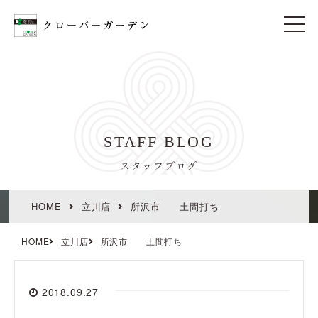
t
o
g
g
l
e
n
a
v
i
STAFF BLOG
g
a
t
スタッフブログ
i
o
n
HOME
立川店
所沢市 土間打ち
HOME
立川店
所沢市 土間打ち
2018.09.27