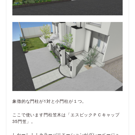
象徴的な門柱が1対と小門柱が１つ。
ここで使います門柱笠木は「エスビックＰＣキャップ
35門笠」。
しかーし！！カラーバリエーションがグレーベージュ