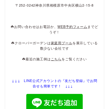
〒252-0242神奈川県相模原市中央区横山2-15-8
☘️お問い合わせはお電話か、
WEB予約フォーム
までど
うぞ！
☘️クローバーガーデンは
家庭用プール
を展示している
数少ない会社です
☘️最近の施工例は
こちら
をご覧ください
↓↓↓ LINE公式アカウントの『友だち登録
』でお問
合せも簡単です！
↓↓↓