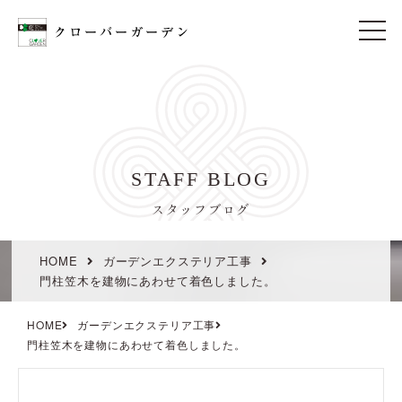
t
o
g
g
l
e
n
a
v
i
STAFF BLOG
g
a
t
スタッフブログ
i
o
n
HOME
ガーデンエクステリア工事
門柱笠木を建物にあわせて着色しました。
HOME
ガーデンエクステリア工事
門柱笠木を建物にあわせて着色しました。