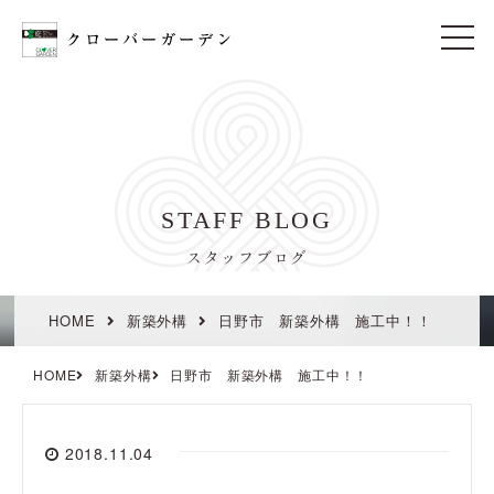
t
o
g
g
l
e
n
a
v
i
STAFF BLOG
g
a
t
スタッフブログ
i
o
n
HOME
新築外構
日野市 新築外構 施工中！！
HOME
新築外構
日野市 新築外構 施工中！！
2018.11.04