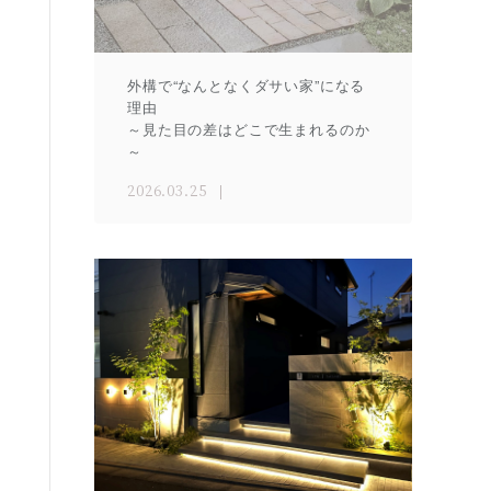
外構で“なんとなくダサい家”になる
理由
～見た目の差はどこで生まれるのか
～
2026.03.25