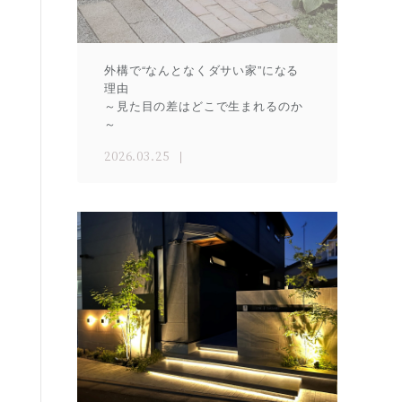
外構で“なんとなくダサい家”になる
理由
～見た目の差はどこで生まれるのか
～
2026.03.25