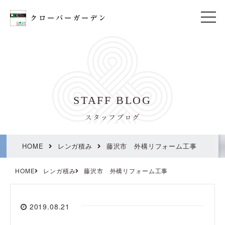
t
o
g
g
l
e
n
a
v
i
STAFF BLOG
g
a
t
スタッフブログ
i
o
n
HOME
レンガ積み
藤沢市 外構リフォーム工事
HOME
レンガ積み
藤沢市 外構リフォーム工事
2019.08.21