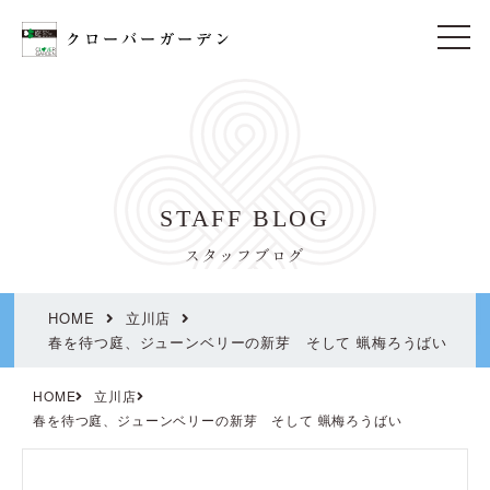
t
o
g
g
l
e
n
a
v
i
STAFF BLOG
g
a
t
スタッフブログ
i
o
n
HOME
立川店
春を待つ庭、ジューンベリーの新芽 そして 蝋梅ろうばい
HOME
立川店
春を待つ庭、ジューンベリーの新芽 そして 蝋梅ろうばい