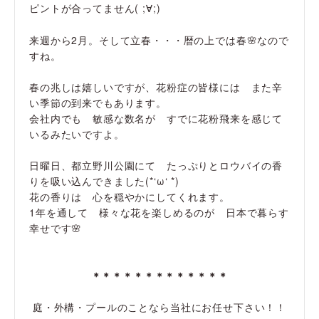
ピントが合ってません( ;∀;)
来週から2月。そして立春・・・暦の上では春🌸なので
すね。
春の兆しは嬉しいですが、花粉症の皆様には また辛
い季節の到来でもあります。
会社内でも 敏感な数名が すでに花粉飛来を感じて
いるみたいですよ。
日曜日、都立野川公園にて たっぷりとロウバイの香
りを吸い込んできました(*‘ω‘ *)
花の香りは 心を穏やかにしてくれます。
1年を通して 様々な花を楽しめるのが 日本で暮らす
幸せです🌸
＊＊＊＊＊＊＊＊＊＊＊＊＊
庭・外構・プールのことなら当社にお任せ下さい！！