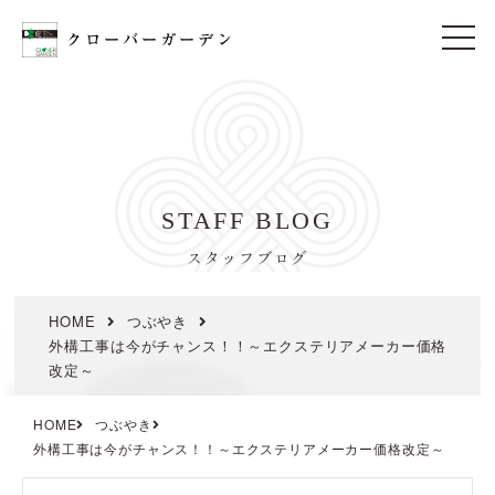
t
o
g
g
l
e
n
a
v
i
STAFF BLOG
g
a
t
スタッフブログ
i
o
n
HOME
つぶやき
外構工事は今がチャンス！！～エクステリアメーカー価格
改定～
HOME
つぶやき
外構工事は今がチャンス！！～エクステリアメーカー価格改定～