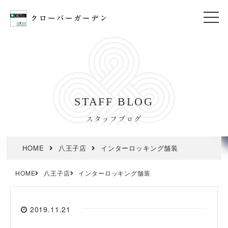
t
o
g
g
l
e
n
a
v
i
STAFF BLOG
g
a
t
スタッフブログ
i
o
n
HOME
八王子店
インターロッキング舗装
HOME
八王子店
インターロッキング舗装
2019.11.21