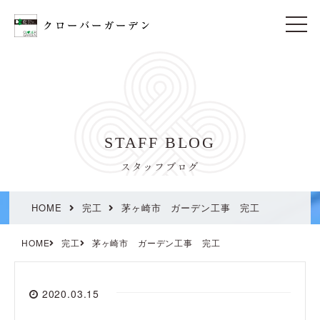
t
o
g
g
l
e
n
a
v
i
STAFF BLOG
g
a
t
スタッフブログ
i
o
n
HOME
完工
茅ヶ崎市 ガーデン工事 完工
HOME
完工
茅ヶ崎市 ガーデン工事 完工
2020.03.15