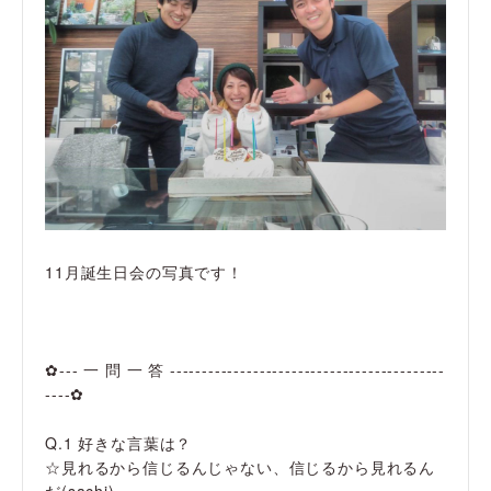
11月誕生日会の写真です！
✿--- 一 問 一 答 -------------------------------------------
----✿
Q.1 好きな言葉は？
☆見れるから信じるんじゃない、信じるから見れるん
だ(sachi)