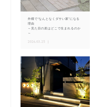
外構で“なんとなくダサい家”になる
理由
～見た目の差はどこで生まれるのか
～
2026.03.25