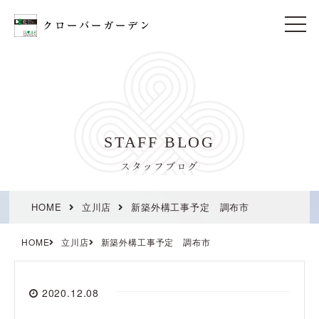
t
o
g
g
l
e
n
a
v
i
STAFF BLOG
g
a
t
スタッフブログ
i
o
n
HOME
立川店
新築外構工事予定 調布市
HOME
立川店
新築外構工事予定 調布市
2020.12.08