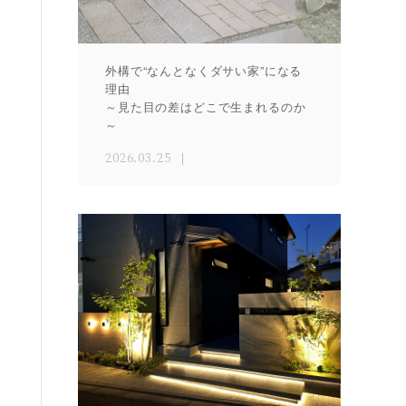
外構で“なんとなくダサい家”になる
理由
～見た目の差はどこで生まれるのか
～
2026.03.25