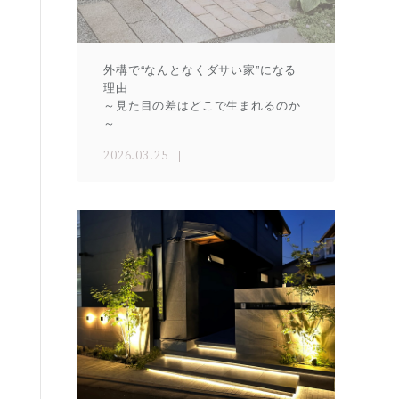
外構で“なんとなくダサい家”になる
理由
～見た目の差はどこで生まれるのか
～
2026.03.25