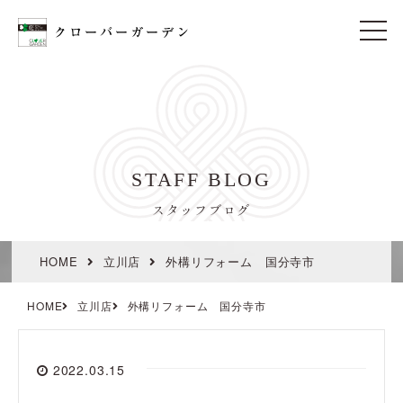
t
o
g
g
l
e
n
a
v
i
STAFF BLOG
g
a
t
スタッフブログ
i
o
n
HOME
立川店
外構リフォーム 国分寺市
HOME
立川店
外構リフォーム 国分寺市
2022.03.15