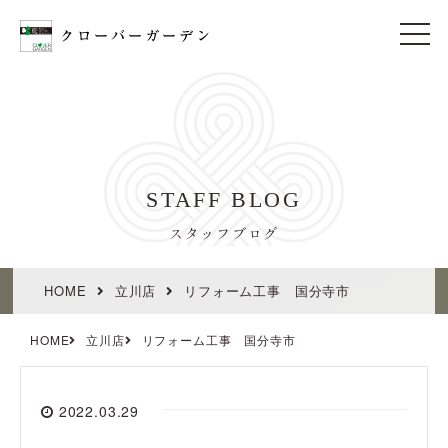
t
o
g
g
l
e
n
a
v
i
STAFF BLOG
g
a
t
スタッフブログ
i
o
n
HOME
立川店
リフォーム工事 国分寺市
HOME
立川店
リフォーム工事 国分寺市
2022.03.29