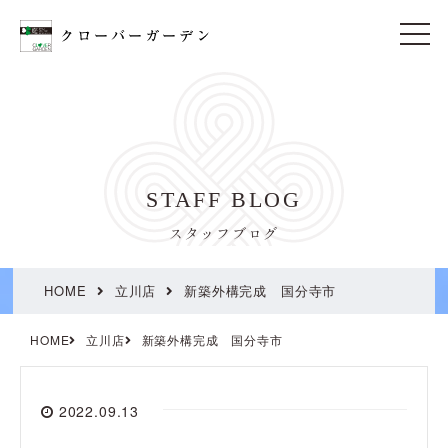
t
o
g
g
l
e
n
a
v
i
STAFF BLOG
g
a
t
スタッフブログ
i
o
n
HOME
立川店
新築外構完成 国分寺市
HOME
立川店
新築外構完成 国分寺市
2022.09.13