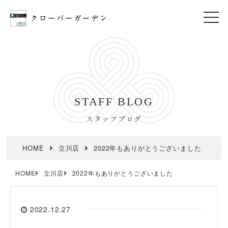
t
o
g
g
l
e
n
a
v
i
STAFF BLOG
g
a
t
スタッフブログ
i
o
n
HOME
立川店
2022年もありがとうございました
HOME
立川店
2022年もありがとうございました
2022.12.27