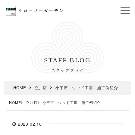
t
o
g
g
l
e
n
a
v
i
STAFF BLOG
g
a
t
スタッフブログ
i
o
n
HOME
立川店
小平市 ウッド工事 施工例紹介
HOME
立川店
小平市 ウッド工事 施工例紹介
2023.02.18