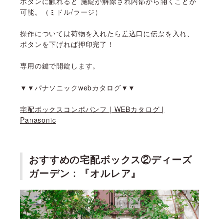
ボタンに触れると 施錠が解除され内部から開くことが
可能。（ミドル/ラージ）
操作については荷物を入れたら差込口に伝票を入れ、
ボタンを下げれば押印完了！
専用の鍵で開錠します。
▼▼パナソニックwebカタログ▼▼
宅配ボックスコンボパンフ | WEBカタログ |
Panasonic
おすすめの宅配ボックス②ディーズ
ガーデン：『オルレア』