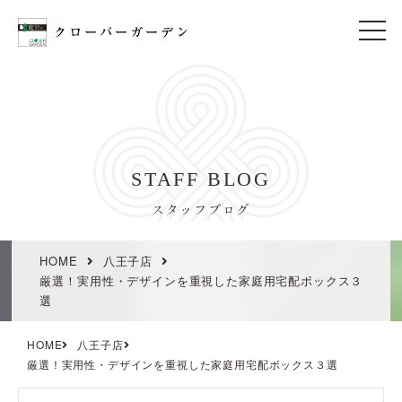
t
o
g
g
l
e
n
a
v
i
STAFF BLOG
g
a
t
スタッフブログ
i
o
n
HOME
八王子店
厳選！実用性・デザインを重視した家庭用宅配ボックス３
選
HOME
八王子店
厳選！実用性・デザインを重視した家庭用宅配ボックス３選