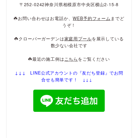
〒252-0242神奈川県相模原市中央区横山2-15-8
☘️お問い合わせはお電話か、
WEB予約フォーム
までど
うぞ！
☘️クローバーガーデンは
家庭用プール
を展示している
数少ない会社です
☘️最近の施工例は
こちら
をご覧ください
↓↓↓ LINE公式アカウントの『友だち登録
』でお問
合せも簡単です！
↓↓↓