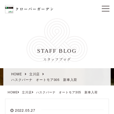
t
o
g
g
l
e
n
a
v
i
STAFF BLOG
g
a
t
スタッフブログ
i
o
n
HOME
立川店
ハスクバーナ オートモア305 新車入荷
HOME
立川店
ハスクバーナ オートモア305 新車入荷
2022.05.27