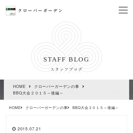
t
o
g
g
l
e
n
a
v
i
STAFF BLOG
g
a
t
スタッフブログ
i
o
n
HOME
クローバーガーデンの事
BBQ大会２０１５～後編～
HOME
クローバーガーデンの事
BBQ大会２０１５～後編～
2015.07.21