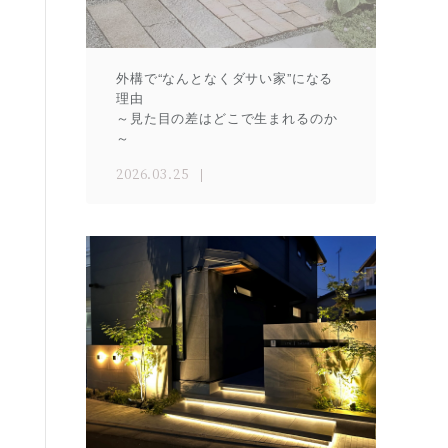
外構で“なんとなくダサい家”になる
理由
～見た目の差はどこで生まれるのか
～
2026.03.25