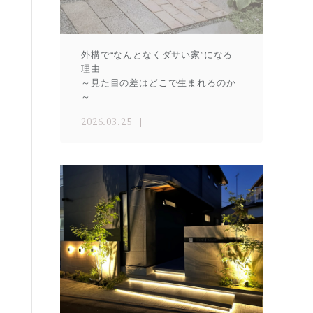
外構で“なんとなくダサい家”になる
理由
～見た目の差はどこで生まれるのか
～
2026.03.25