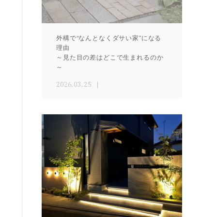
外構で“なんとなくダサい家”になる
理由
～見た目の差はどこで生まれるのか
～
2026.03.25