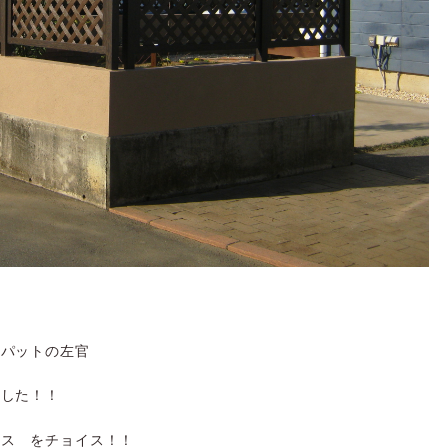
リパットの左官
ました！！
ンス をチョイス！！