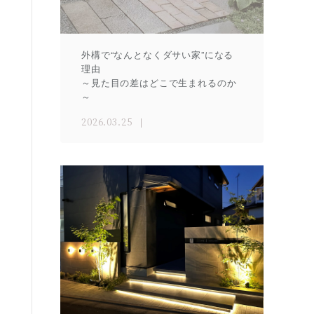
外構で“なんとなくダサい家”になる
理由
～見た目の差はどこで生まれるのか
～
2026.03.25