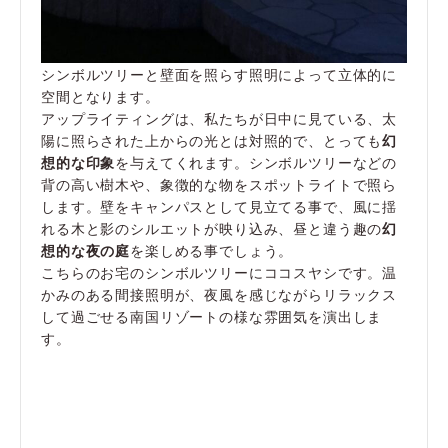
シンボルツリーと壁面を照らす照明によって立体的に
空間となります。
アップライティングは、私たちが日中に見ている、太
陽に照らされた上からの光とは対照的で、とっても
幻
想的な印象
を与えてくれます。シンボルツリーなどの
背の高い樹木や、象徴的な物をスポットライトで照ら
します。壁をキャンパスとして見立てる事で、風に揺
れる木と影のシルエットが映り込み、昼と違う趣の
幻
想的な夜の庭
を楽しめる事でしょう。
こちらのお宅のシンボルツリーにココスヤシです。温
かみのある間接照明が、夜風を感じながらリラックス
して過ごせる南国リゾートの様な雰囲気を演出しま
す。