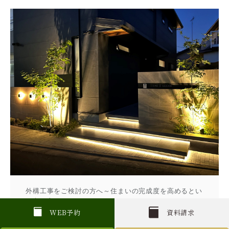
外構工事をご検討の方へ～住まいの完成度を高めるとい
う考え方～
W
E
B
予約
資料請求
2026.03.02