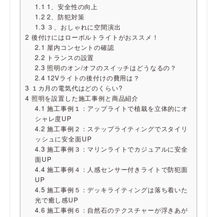
1.1
1、安全性の向上
1.2
2、防犯対策
1.3
３、おしゃれに空間演出
2
後付けにはローボルトライトがおススメ！
2.1
屋内コンセントの確認
2.2
トランスの設置
2.3
照明のオン/オフのスイッチはどうなるの？
2.4
12Vライトの後付けの費用は？
3
１カ月の電気代はどのくらい?
4
照明を設置した施工事例と商品紹介
4.1
施工事例１：アップライトで植栽を立体的にオ
シャレ度UP
4.2
施工事例２：ステップライティングでスタイリ
ッシュに安全面UP
4.3
施工事例３：マリンライトでカジュアルに安全
面UP
4.4
施工事例４：人感センサー付きライトで防犯面
UP
4.5
施工事例５：デッキライティングは落ち着いた
光で癒し感UP
4.6
施工事例６：自然石のテクスチャーが浮きあが