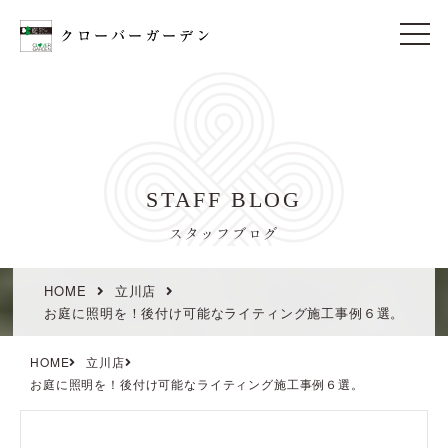
t
o
g
g
l
e
n
a
v
i
STAFF BLOG
g
a
t
スタッフブログ
i
o
n
HOME
立川店
お庭に照明を！後付け可能なライティング施工事例６選。
HOME
立川店
お庭に照明を！後付け可能なライティング施工事例６選。