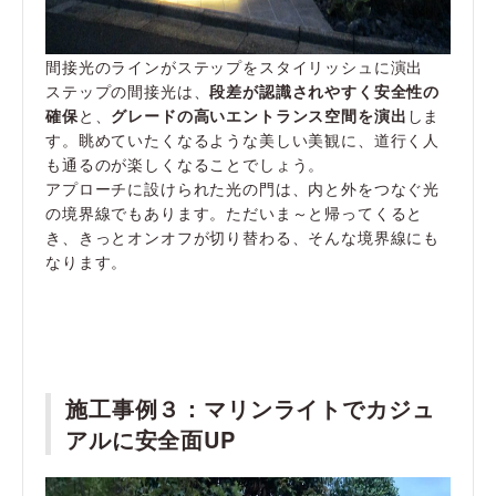
間接光のラインがステップをスタイリッシュに演出
ステップの間接光は、
段差が認識されやすく安全性の
確保
と、
グレードの高いエントランス空間を演出
しま
す。眺めていたくなるような美しい美観に、道行く人
も通るのが楽しくなることでしょう。
アプローチに設けられた光の門は、内と外をつなぐ光
の境界線でもあります。ただいま～と帰ってくると
き、きっとオンオフが切り替わる、そんな境界線にも
なります。
施工事例３：マリンライトで
カジュ
アルに安全面UP