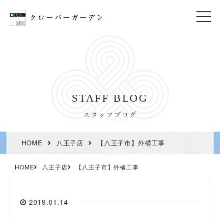
t
o
g
g
l
e
n
a
v
i
STAFF BLOG
g
a
t
スタッフブログ
i
o
n
HOME
八王子店
【八王子市】外構工事
HOME
八王子店
【八王子市】外構工事
2019.01.14