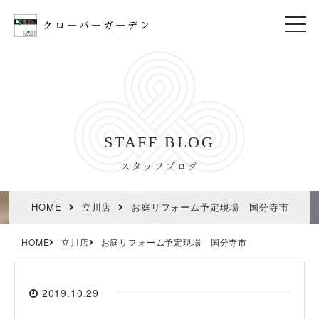
t
o
g
g
l
e
n
a
v
i
STAFF BLOG
g
a
t
スタッフブログ
i
o
n
HOME
立川店
お庭リフォーム予定現場 国分寺市
HOME
立川店
お庭リフォーム予定現場 国分寺市
2019.10.29