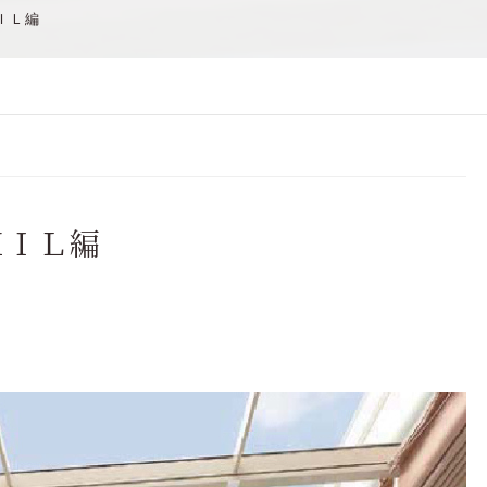
ＩＬ編
ＸＩＬ編