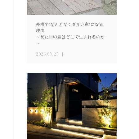
外構で“なんとなくダサい家”になる
理由
～見た目の差はどこで生まれるのか
～
2026.03.25