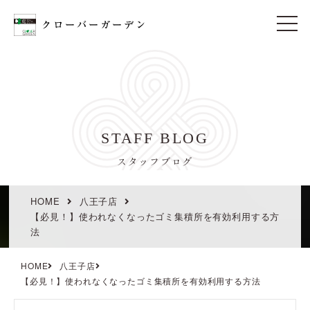
t
o
g
g
l
e
n
a
v
i
STAFF BLOG
g
a
t
スタッフブログ
i
o
n
HOME
八王子店
【必見！】使われなくなったゴミ集積所を有効利用する方
法
HOME
八王子店
【必見！】使われなくなったゴミ集積所を有効利用する方法