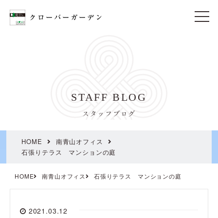
t
o
g
g
l
e
n
a
v
i
STAFF BLOG
g
a
t
スタッフブログ
i
o
n
HOME
南青山オフィス
石張りテラス マンションの庭
HOME
南青山オフィス
石張りテラス マンションの庭
2021.03.12