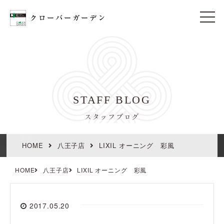
t
o
g
g
l
e
n
a
v
i
STAFF BLOG
g
a
t
スタッフブログ
i
o
n
HOME
八王子店
LIXIL オーニング 彩風
HOME
八王子店
LIXIL オーニング 彩風
2017.05.20