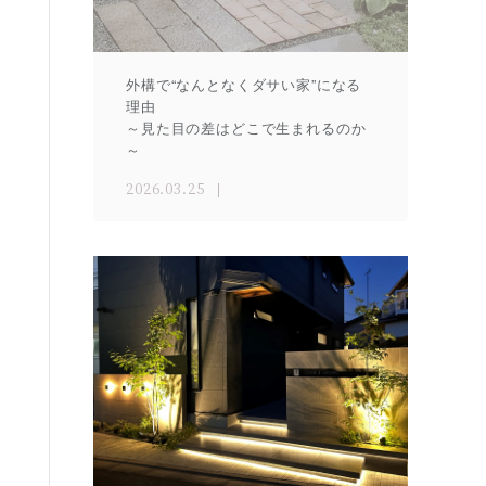
外構で“なんとなくダサい家”になる
理由
～見た目の差はどこで生まれるのか
～
2026.03.25