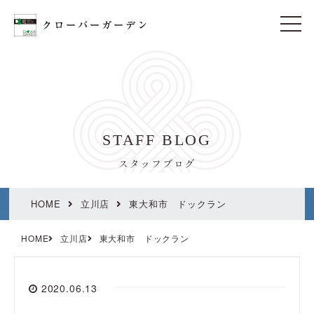
t
o
g
g
l
e
n
a
v
i
STAFF BLOG
g
a
t
スタッフブログ
i
o
n
HOME
立川店
東大和市 ドックラン
HOME
立川店
東大和市 ドックラン
2020.06.13