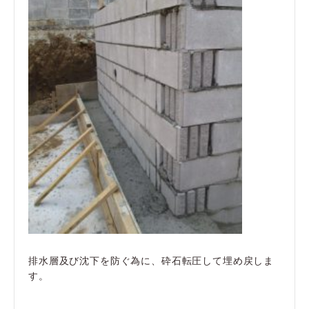
排水層及び沈下を防ぐ為に、砕石転圧して埋め戻しま
す。