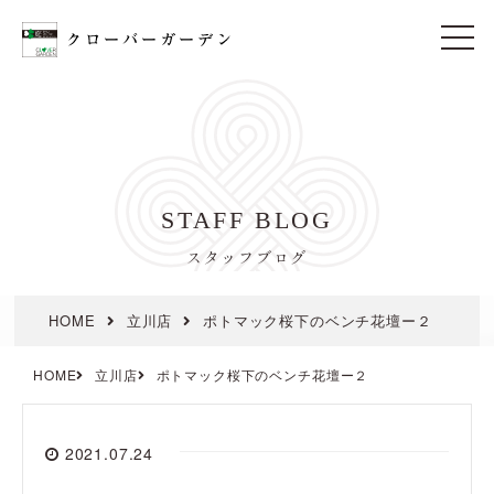
t
o
g
g
l
e
n
a
v
i
STAFF BLOG
g
a
t
スタッフブログ
i
o
n
HOME
立川店
ポトマック桜下のベンチ花壇ー２
HOME
立川店
ポトマック桜下のベンチ花壇ー２
2021.07.24