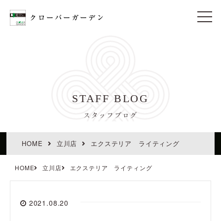
t
o
g
g
l
e
n
a
v
i
STAFF BLOG
g
a
t
スタッフブログ
i
o
n
HOME
立川店
エクステリア ライティング
HOME
立川店
エクステリア ライティング
2021.08.20