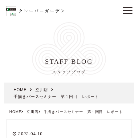
t
o
g
g
l
e
n
a
v
i
STAFF BLOG
g
a
t
スタッフブログ
i
o
n
HOME
立川店
手描きパースセミナー 第１回目 レポート
HOME
立川店
手描きパースセミナー 第１回目 レポート
2022.04.10