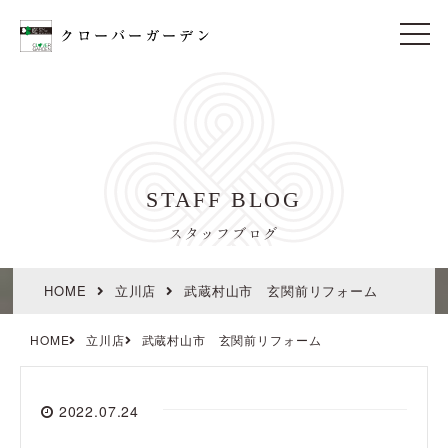
t
o
g
g
l
e
n
a
v
i
STAFF BLOG
g
a
t
スタッフブログ
i
o
n
HOME
立川店
武蔵村山市 玄関前リフォーム
HOME
立川店
武蔵村山市 玄関前リフォーム
2022.07.24