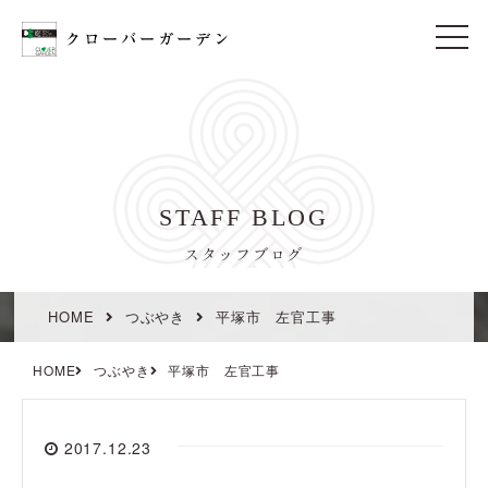
t
o
g
g
l
e
n
a
v
i
STAFF BLOG
g
a
t
スタッフブログ
i
o
n
HOME
つぶやき
平塚市 左官工事
HOME
つぶやき
平塚市 左官工事
2017.12.23