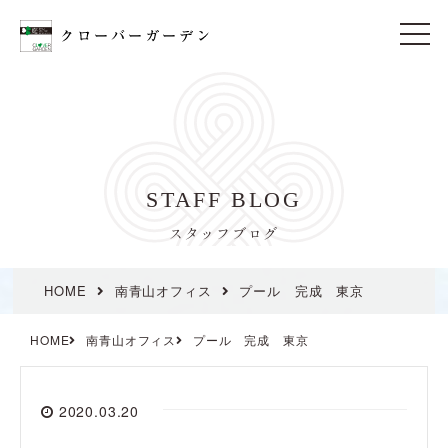
t
o
g
g
l
e
n
a
v
i
STAFF BLOG
g
a
t
スタッフブログ
i
o
n
HOME
南青山オフィス
プール 完成 東京
HOME
南青山オフィス
プール 完成 東京
2020.03.20