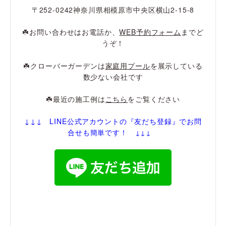
〒252-0242神奈川県相模原市中央区横山2-15-8
☘️お問い合わせはお電話か、
WEB予約フォーム
までど
うぞ！
☘️クローバーガーデンは
家庭用プール
を展示している
数少ない会社です
☘️最近の施工例は
こちら
をご覧ください
↓↓↓ LINE公式アカウントの『友だち登録
』でお問
合せも簡単です！
↓↓↓