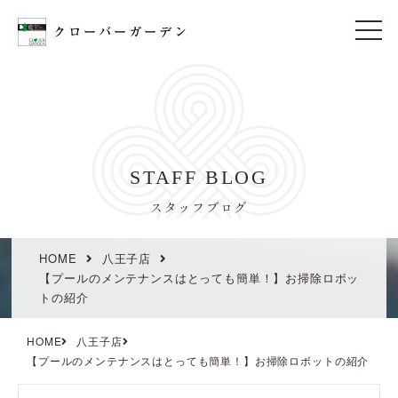
t
o
g
g
l
e
n
a
v
i
STAFF BLOG
g
a
t
スタッフブログ
i
o
n
HOME
八王子店
【プールのメンテナンスはとっても簡単！】お掃除ロボッ
トの紹介
HOME
八王子店
【プールのメンテナンスはとっても簡単！】お掃除ロボットの紹介