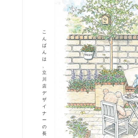
こ
ん
ば
ん
は
、
立
川
店
デ
ザ
イ
ナ
ー
の
長