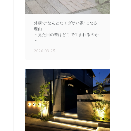
外構で“なんとなくダサい家”になる
理由
～見た目の差はどこで生まれるのか
～
2026.03.25