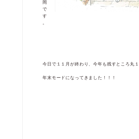
岡
で
す
。
今日で１１月が終わり、今年も残すところ丸
年末モードになってきました！！！