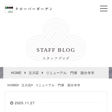
t
o
g
g
l
e
n
a
v
i
STAFF BLOG
g
a
t
スタッフブログ
i
o
n
HOME
立川店
リニューアル 門塀 国分寺市
HOME
立川店
リニューアル 門塀 国分寺市
2020.11.27