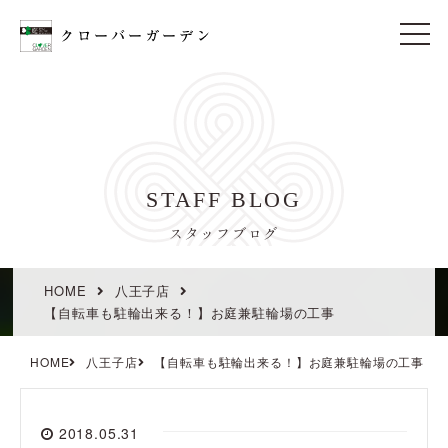
t
o
g
g
l
e
n
a
v
i
STAFF BLOG
g
a
t
スタッフブログ
i
o
n
HOME
八王子店
【自転車も駐輪出来る！】お庭兼駐輪場の工事
HOME
八王子店
【自転車も駐輪出来る！】お庭兼駐輪場の工事
2018.05.31