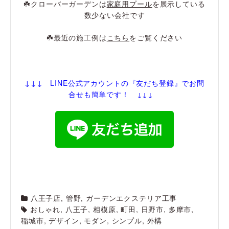
☘️クローバーガーデンは
家庭用プール
を展示している
数少ない会社です
☘️最近の施工例は
こちら
をご覧ください
↓↓↓ LINE公式アカウントの『友だち登録
』でお問
合せも簡単です！
↓↓↓
八王子店
,
管野
,
ガーデンエクステリア工事
おしゃれ
,
八王子
,
相模原
,
町田
,
日野市
,
多摩市
,
稲城市
,
デザイン
,
モダン
,
シンプル
,
外構