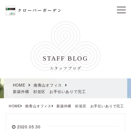
t
o
g
g
l
e
n
a
v
i
STAFF BLOG
g
a
t
スタッフブログ
i
o
n
HOME
南青山オフィス
新築外構 杉並区 お手伝いありで完工
HOME
南青山オフィス
新築外構 杉並区 お手伝いありで完工
2020.05.30